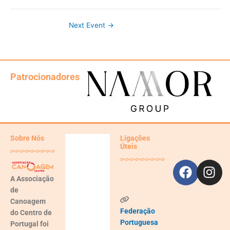
Next Event
→
Patrocionadores
Faceb
Ins
Sobre Nós
Ligações
Úteis
Aveiro,
PT
A
Associação
de
05:47,
Ago 9,
Canoagem
2026
Federação
do Centro de
19
Portuguesa
Portugal
foi