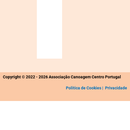
Sunset:
19:41
93
1016
7
%
mb
Km/h
Weather
from
OpenWeatherMap
Copyright © 2022 - 2026 Associação Canoagem Centro Portugal
Política de Cookies |
Privacidade