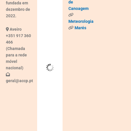
de
fundada em
Canoagem
dezembro de
°C
2022.
Meteorologia
Céu
Marés
Aveiro
Limpo
+351 917 360
466
(Chamada
Wind
para a rede
Gust:
7
móvel
Km/h
nacional)
Clouds:
geral@accp.pt
7%
Visibility:
10 km
Sunrise:
05:38