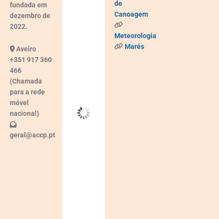
de
fundada em
Canoagem
dezembro de
°C
2022.
Meteorologia
Céu
Marés
Aveiro
Limpo
+351 917 360
466
(Chamada
Wind
para a rede
Gust:
6
móvel
Km/h
nacional)
Clouds:
geral@accp.pt
0%
Visibility:
10 km
Sunrise:
05:36