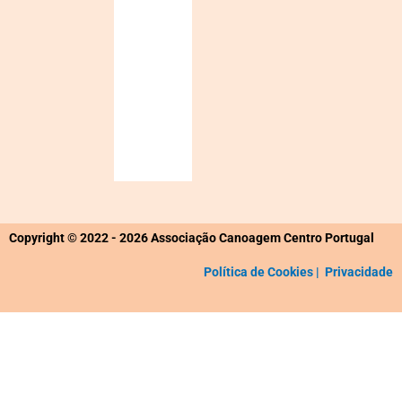
Sunset:
19:43
86
1020
5
%
mb
Km/h
Weather
from
OpenWeatherMap
Copyright © 2022 - 2026 Associação Canoagem Centro Portugal
Política de Cookies |
Privacidade