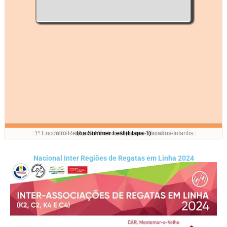
1ª Grande Maratona da Ria de Aveiro(Por: Helder Caixinha)
1º Encontro Regional Mínimos-Menores-Iniciados-Infantis
2023 - Regional de Esperanças e Maratona
Ria Summer Fest (Etapa 1)
Nacional Inter Regiões de Regatas em Linha 2024