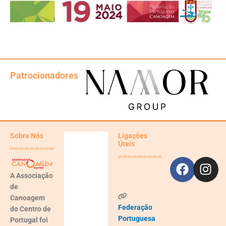
Patrocionadores
Faceb
Ins
Sobre Nós
Ligações
Úteis
Aveiro,
PT
A
Associação
de
02:52,
Ago 7,
Canoagem
2026
Federação
do Centro de
19
Portuguesa
Portugal
foi