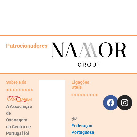
Patrocionadores
Faceb
Ins
Sobre Nós
Ligações
Úteis
Aveiro,
PT
A
Associação
de
07:43,
Ago 8,
Canoagem
2026
Federação
do Centro de
22
Portuguesa
Portugal
foi