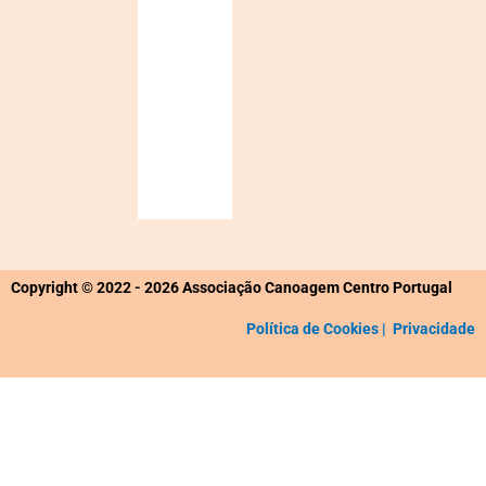
Sunset:
19:42
1
70
1017
Km/h
%
mb
Weather
from
OpenWeatherMap
Copyright © 2022 - 2026 Associação Canoagem Centro Portugal
Política de Cookies |
Privacidade