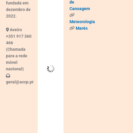
de
fundada em
Canoagem
dezembro de
°C
2022.
Meteorologia
Nuvens
Marés
Aveiro
Quebradas
+351 917 360
466
(Chamada
Wind
para a rede
Gust:
2
móvel
Km/h
nacional)
Clouds:
geral@accp.pt
53%
Visibility:
10 km
Sunrise:
05:37